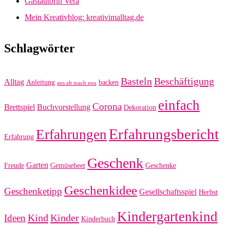
Gastautorin Vera
Mein Kreativblog: kreativimalltag.de
Schlagwörter
Basteln
Beschäftigung
Alltag
Anleitung
backen
aus alt mach neu
einfach
Corona
Brettspiel
Buchvorstellung
Dekoration
Erfahrungsbericht
Erfahrungen
Erfahrung
Geschenk
Garten
Freude
Gemüsebeet
Geschenke
Geschenkidee
Geschenketipp
Gesellschaftsspiel
Herbst
Kindergartenkind
Kind
Kinder
Ideen
Kinderbuch