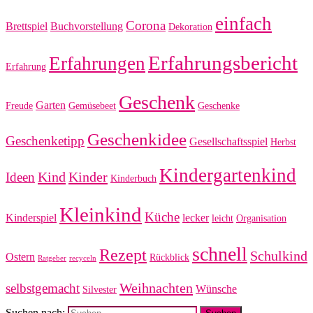
einfach
Corona
Brettspiel
Buchvorstellung
Dekoration
Erfahrungsbericht
Erfahrungen
Erfahrung
Geschenk
Garten
Freude
Gemüsebeet
Geschenke
Geschenkidee
Geschenketipp
Gesellschaftsspiel
Herbst
Kindergartenkind
Kind
Kinder
Ideen
Kinderbuch
Kleinkind
Küche
Kinderspiel
lecker
leicht
Organisation
schnell
Rezept
Schulkind
Ostern
Rückblick
Ratgeber
recyceln
Weihnachten
selbstgemacht
Wünsche
Silvester
Suchen nach: