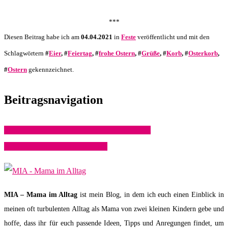
***
Diesen Beitrag habe ich am
04.04.2021
in
Feste
veröffentlicht und mit den
Schlagwörtern
#
Eier
, #
Feiertag
, #
frohe Ostern
, #
Grüße
, #
Korb
, #
Osterkorb
,
#
Ostern
gekennzeichnet.
Beitragsnavigation
Eine neue Kategorie bei Mamaimalltag: Sport
Unser Weg zu eigenen Hühnern
MIA – Mama im Alltag
ist mein Blog, in dem ich euch einen Einblick in
meinen oft turbulenten Alltag als Mama von zwei kleinen Kindern gebe und
hoffe, dass ihr für euch passende Ideen, Tipps und Anregungen findet, um