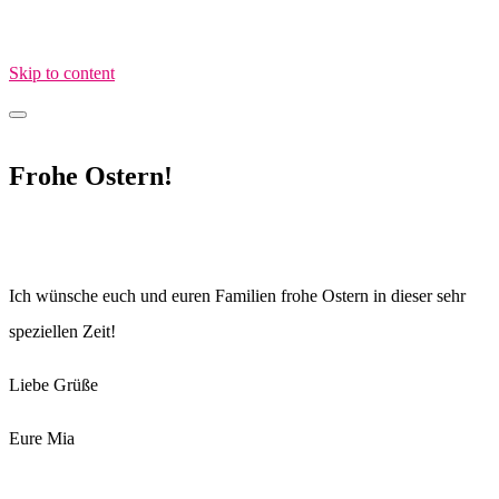
Skip to content
MamaimAlltag.de
MIA – Mama im Alltag
Frohe Ostern!
Ich wünsche euch und euren Familien frohe Ostern in dieser sehr
speziellen Zeit!
Liebe Grüße
Eure Mia