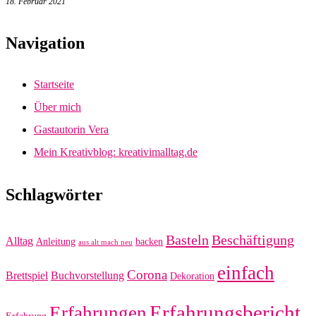
18. Februar 2021
Navigation
Startseite
Über mich
Gastautorin Vera
Mein Kreativblog: kreativimalltag.de
Schlagwörter
Basteln
Beschäftigung
Alltag
Anleitung
backen
aus alt mach neu
einfach
Corona
Brettspiel
Buchvorstellung
Dekoration
Erfahrungsbericht
Erfahrungen