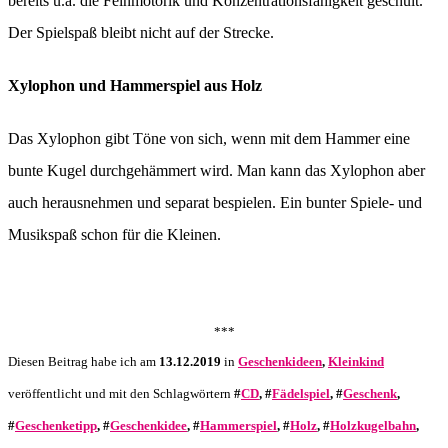
bereits u.a. die Feinmotorik und Konzentrationsfähigkeit geschult.
Der Spielspaß bleibt nicht auf der Strecke.
Xylophon und Hammerspiel aus Holz
Das Xylophon gibt Töne von sich, wenn mit dem Hammer eine
bunte Kugel durchgehämmert wird. Man kann das Xylophon aber
auch herausnehmen und separat bespielen. Ein bunter Spiele- und
Musikspaß schon für die Kleinen.
***
Diesen Beitrag habe ich am
13.12.2019
in
Geschenkideen
,
Kleinkind
veröffentlicht und mit den Schlagwörtern
#
CD
, #
Fädelspiel
, #
Geschenk
,
#
Geschenketipp
, #
Geschenkidee
, #
Hammerspiel
, #
Holz
, #
Holzkugelbahn
,