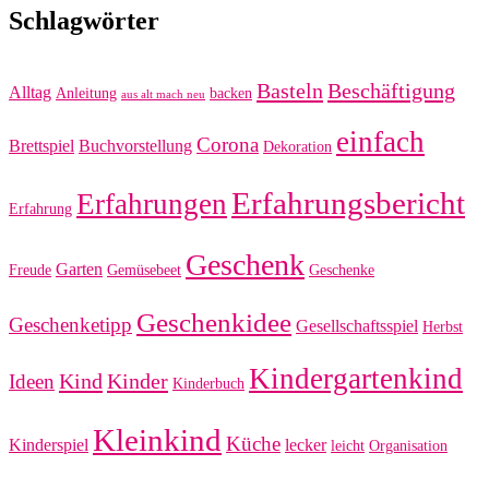
Schlagwörter
Basteln
Beschäftigung
Alltag
Anleitung
backen
aus alt mach neu
einfach
Corona
Brettspiel
Buchvorstellung
Dekoration
Erfahrungsbericht
Erfahrungen
Erfahrung
Geschenk
Garten
Freude
Gemüsebeet
Geschenke
Geschenkidee
Geschenketipp
Gesellschaftsspiel
Herbst
Kindergartenkind
Kind
Kinder
Ideen
Kinderbuch
Kleinkind
Küche
Kinderspiel
lecker
leicht
Organisation