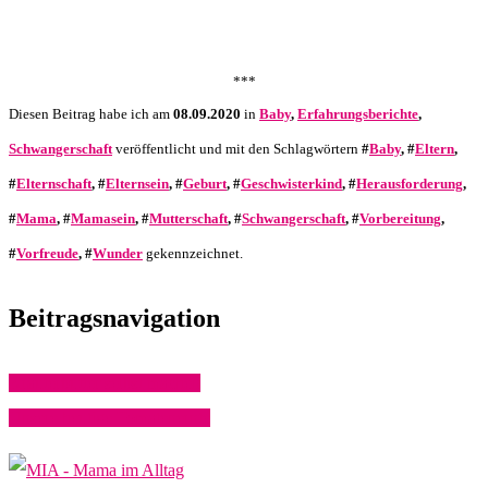
***
Diesen Beitrag habe ich am
08.09.2020
in
Baby
,
Erfahrungsberichte
,
Schwangerschaft
veröffentlicht und mit den Schlagwörtern
#
Baby
, #
Eltern
,
#
Elternschaft
, #
Elternsein
, #
Geburt
, #
Geschwisterkind
, #
Herausforderung
,
#
Mama
, #
Mamasein
, #
Mutterschaft
, #
Schwangerschaft
, #
Vorbereitung
,
#
Vorfreude
, #
Wunder
gekennzeichnet.
Beitragsnavigation
Kräuterbutter selbst machen
Unsere heutige Tomatenernte