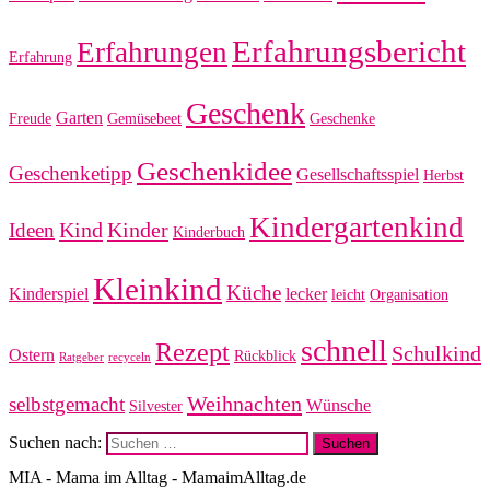
Erfahrungsbericht
Erfahrungen
Erfahrung
Geschenk
Garten
Freude
Gemüsebeet
Geschenke
Geschenkidee
Geschenketipp
Gesellschaftsspiel
Herbst
Kindergartenkind
Kind
Kinder
Ideen
Kinderbuch
Kleinkind
Küche
Kinderspiel
lecker
leicht
Organisation
schnell
Rezept
Schulkind
Ostern
Rückblick
Ratgeber
recyceln
Weihnachten
selbstgemacht
Wünsche
Silvester
Suchen nach:
MIA - Mama im Alltag - MamaimAlltag.de