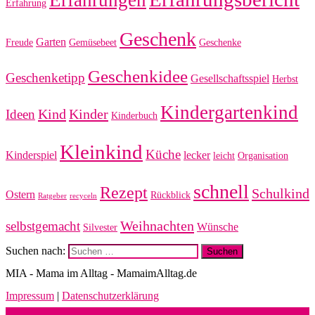
Erfahrung
Geschenk
Garten
Freude
Gemüsebeet
Geschenke
Geschenkidee
Geschenketipp
Gesellschaftsspiel
Herbst
Kindergartenkind
Kind
Kinder
Ideen
Kinderbuch
Kleinkind
Küche
Kinderspiel
lecker
leicht
Organisation
schnell
Rezept
Schulkind
Ostern
Rückblick
Ratgeber
recyceln
Weihnachten
selbstgemacht
Wünsche
Silvester
Suchen nach:
MIA - Mama im Alltag - MamaimAlltag.de
Impressum
|
Datenschutzerklärung