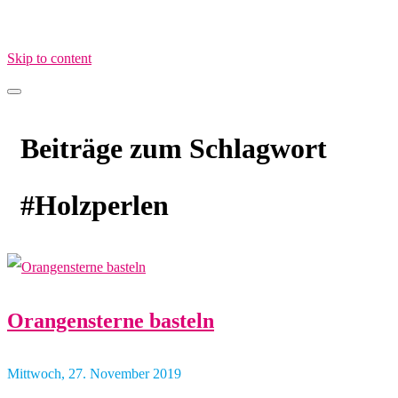
Skip to content
MamaimAlltag.de
MIA – Mama im Alltag
Beiträge zum Schlagwort
#Holzperlen
Orangensterne basteln
Mittwoch, 27. November 2019