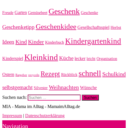
Geschenk
Garten
Freude
Gemüsebeet
Geschenke
Geschenkidee
Geschenketipp
Gesellschaftsspiel
Herbst
Kindergartenkind
Kind
Kinder
Ideen
Kinderbuch
Kleinkind
Küche
Kinderspiel
lecker
leicht
Organisation
schnell
Rezept
Schulkind
Ostern
Rückblick
Ratgeber
recyceln
Weihnachten
selbstgemacht
Wünsche
Silvester
Suchen nach:
MIA - Mama im Alltag - MamaimAlltag.de
Impressum
|
Datenschutzerklärung
Navigation