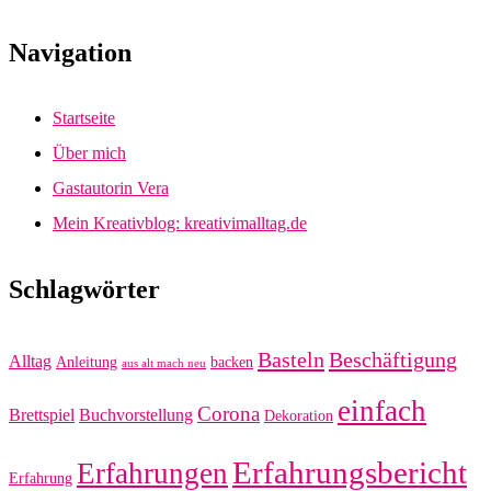
Navigation
Startseite
Über mich
Gastautorin Vera
Mein Kreativblog: kreativimalltag.de
Schlagwörter
Basteln
Beschäftigung
Alltag
Anleitung
backen
aus alt mach neu
einfach
Corona
Brettspiel
Buchvorstellung
Dekoration
Erfahrungsbericht
Erfahrungen
Erfahrung