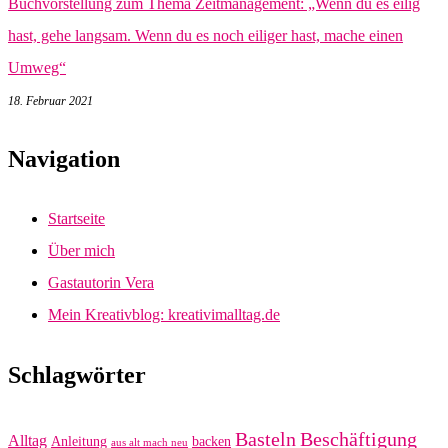
Buchvorstellung zum Thema Zeitmanagement: „Wenn du es eilig
hast, gehe langsam. Wenn du es noch eiliger hast, mache einen
Umweg“
18. Februar 2021
Navigation
Startseite
Über mich
Gastautorin Vera
Mein Kreativblog: kreativimalltag.de
Schlagwörter
Basteln
Beschäftigung
Alltag
Anleitung
backen
aus alt mach neu