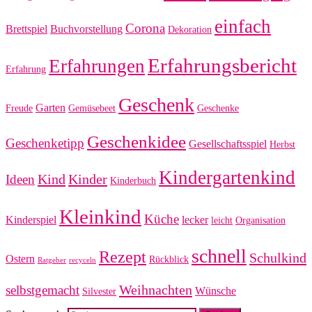
einfach
Corona
Brettspiel
Buchvorstellung
Dekoration
Erfahrungsbericht
Erfahrungen
Erfahrung
Geschenk
Garten
Freude
Gemüsebeet
Geschenke
Geschenkidee
Geschenketipp
Gesellschaftsspiel
Herbst
Kindergartenkind
Kind
Kinder
Ideen
Kinderbuch
Kleinkind
Küche
Kinderspiel
lecker
leicht
Organisation
schnell
Rezept
Schulkind
Ostern
Rückblick
Ratgeber
recyceln
Weihnachten
selbstgemacht
Wünsche
Silvester